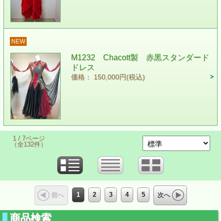
NEW
M1232 Chacott製 赤黒スタンダード
ドレス
価格： 150,000円(税込)
1 / 7ページ
（全132件）
1
2
3
4
5
前へ
次へ
商品検索