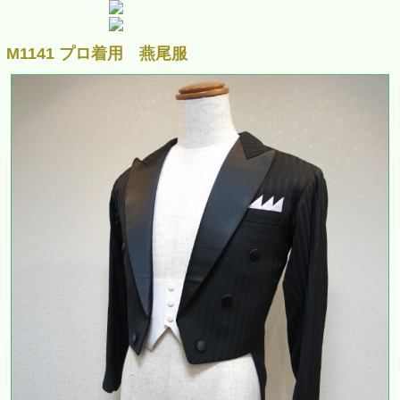
M1141 プロ着用 燕尾服