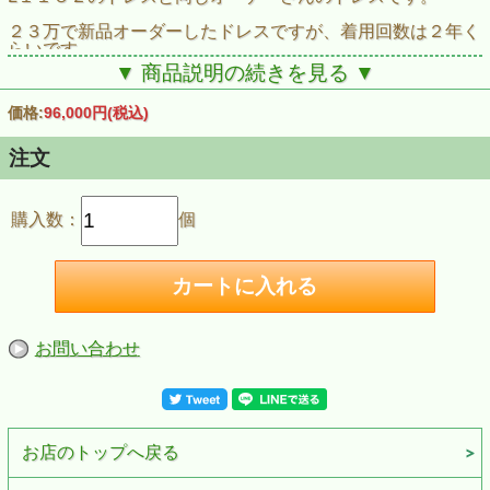
２３万で新品オーダーしたドレスですが、着用回数は２年く
らいです。
１１３２よりは細身です。
▼ 商品説明の続きを見る ▼
ボディはストンがついている関係でついている部分は伸縮し
ません。
価格:
96,000円
(税込)
ファスナーがないタイプです。。
注文
試着ご希望の方はボタンを押してお申し込み
ください。
購入数：
個
お問い合わせ
お店のトップへ戻る