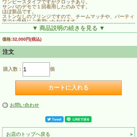
ワンピースタイプですがクロッチあり。
サンバのデモで１回着用したのみです。
ほぼ新品です。
ストンなしのフリンジですので、チームマッチや、パーティ
等でお気軽にご着用いただけます。
（プロがミニデモでお相手用で着用しただけです）
▼ 商品説明の続きを見る ▼
価格:
32,000円
(税込)
試着ご希望の方はボタンを押してお申し込み
ください。
注文
購入数：
個
お問い合わせ
お店のトップへ戻る