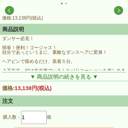
価格:13,138円(税込)
商品説明
ダンサー必見！
簡単！便利！ゴージャス！
自分であっというまに、素敵なダンスヘアに変身！
ヘアピンで留めるだけ、装着５分。
上下左右、付け方次第でいろんなバリエーションを楽しめる
デザインが特徴です。
▼ 商品説明の続きを見る ▼
1点もの手作り、オールスワロフスキーを使用。
価格:
13,138円
(税込)
フロアでの輝きがまったく違います。
注文
ヘアピンで数箇所とめてお使いくださいね。
ひよこも愛用しています。
購入数：
個
これは遠征のときの力強い味方です。（＾＾）