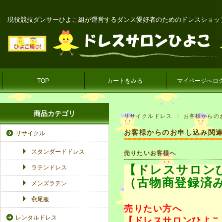
現役競技ダンサーひよこ組が運営するダンス愛好者のためのドレスショッ
TOP
カートをみる
マイページへロ
商品カテゴリ
リサイクルドレス
お客様からの
お客様からのお申し込み関
リサイクル
スタンダードドレス
売りたいお客様へ
【ドレスサロン
ラテンドレス
（古物商登録済
メンズラテン
燕尾服
売りたい方へ
レンタルドレス
【ドレスサロンひよこ