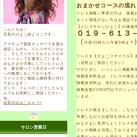
おまかせコースの流れ
ドレス掲載ご希望の方は
掲載
ネット環境のない方はお電話で
【ドレスサロンひよこ】の連絡
こんにちは！
０１９－６１３
店長のひよこ組よりこです。
（
午前10時から午後5時まで
アマチュア競技ダンサーで全国を
遠征しながら、ドレスサロンひよ
こ、そしてリサイクルドレスのネ
ドレスを【ひよこリサイクル】
ットショップを運営しています。
（送料はご負担ください）
みなさまが大事にしていたドレス
を、責任持ってつぎのオーナー様
そのときに、いっしょに掲載希
への橋渡しをしております。
掲載基本料金は、ドレスの場合１
リメイクのご相談も随時受け付け
掲載保管料は、売れた金額から
ております！
ダンス、ドレスのことでしたらな
掲載金額22000円以下のシュ
んでもお気軽にご相談ください
いませ。
ね。
店長日記はこちら >>
ドレスが届きましたら、こちら
考慮しながらお値段を決めさせ
みなさまに気持ちよくドレスを
サロン営業日
ドレス掲載を目指しております
必要だったりした場合は、お手