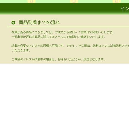
イ
商品到着までの流れ
在庫がある商品につきましては、ご注文から翌日～７営業日で発送いたします。
一部出荷が遅れる商品に関してはメールにて納期のご連絡をいたします。
試着が必要なドレスとの同梱も可能です。 ただし、その際は、送料はドレス試着送料とさ
いただきます。
ご希望のドレスが試着中の場合は、お待ちいただくか、別送となります。
お支払方法
代金引換
銀行振込
郵便振替
コンビニ決済
クレジットカード
送料について
全国一律 800円（ただし、一部メール便にて発送の場合は200円です）
ドレスのご試着の場合の送料は別途になります。
1万円以下の商品及び、中古シューズに関しては試着料はいただきませんので送料着払いで