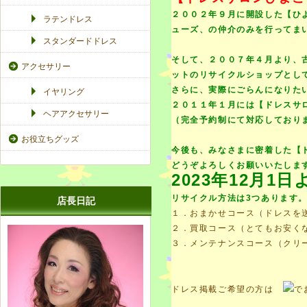
２００２年９月に開設した【ひ
ラテンドレス
ューズ、の仲介のみを行ってま
スタンダードドレス
そして、２００７年４月より、
アクセサリー
ットのリサイクルショップとし
さらに、実際にごらんになりた
イヤリング
２０１１年１月には【ドレスサ
ヘアアクセサリー
（完全予約制にて対応しており
お役立ちグッズ
今後も、みなさまに密着した【
どうぞよろしくお願いいたしま
2023年12月
リサイクル方法は3つあります
店長日記
１．おまかせコース（ドレスを
２．買取コース（とてもお安く
３．メンテナンスコース（クリ
ドレス掲載ご希望の方は
で