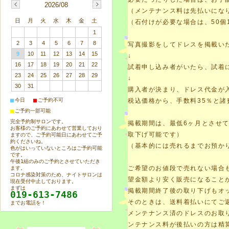
2026/08
（メンテナンス料は先払いにな
日
月
火
水
木
金
土
（石付けが必要な場合は、50個
1
2
3
4
5
6
7
8
写真撮影をしてドレスを掲載い
9
10
11
12
13
14
15
↓
16
17
18
19
20
21
22
試着申し込み者がいたら、試着
23
24
25
26
27
28
29
↓
30
31
購入者が決まり、ドレス代金が
■
■
今日
ご予約不可
税込価格から、手数料35％と
■
ご予約一部可能
完全予約制サロンです。
掲載期間は、最低6ヶ月とさせ
お客様のご予約にあわせて営業しており
取下げ可能です）
ますので、ご予約可能日にあわせてご予
約くださいね。
（基本的には売れるまでお預か
色がはいっていないところはご予約可能
です。
午後1組のみのご予約とさせていただき
ご希望のお値段で売れない場合
ます。
コロナ感染対策のため、ナイトサロンは
望金額より安く販売になること
現在受付中止しております。
まずは
掲載期間終了後の取り下げもオ
019-613-7486
そのときは、送料着払いにてご
までお電話を！
メンテナンス済のドレスのお取
ンテナンス料が後払いの方は精