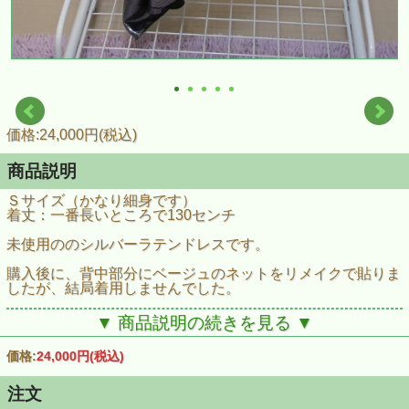
価格:24,000円(税込)
商品説明
Ｓサイズ（かなり細身です）
着丈：一番長いところで130センチ
未使用ののシルバーラテンドレスです。
購入後に、背中部分にベージュのネットをリメイクで貼りま
したが、結局着用しませんでした。
かなり細身です。
▼ 商品説明の続きを見る ▼
長身の方のほうがよろしいのですが、裾を少し切って対応は
可能かと思います。
価格:
24,000円
(税込)
9号トルソーに着用できませんでした。
脇がファスナーですが、あがりませんでした。
注文
そのためハンガートルソーでの撮影となりました。